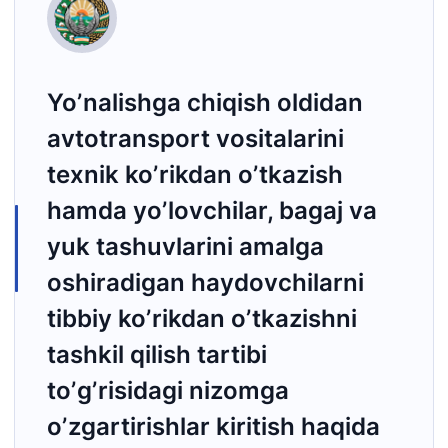
Yoʼnаlishgа chiqish oldidаn
аvtotrаnsport vositаlаrini
texnik koʼrikdаn oʼtkаzish
hаmdа yoʼlovchilаr, bаgаj vа
yuk tаshuvlаrini аmаlgа
oshirаdigаn hаydovchilаrni
tibbiy koʼrikdаn oʼtkаzishni
tаshkil qilish tаrtibi
toʼgʼrisidаgi nizomgа
oʼzgаrtirishlаr kiritish hаqidа