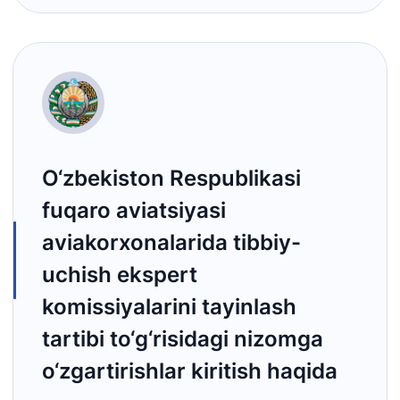
O‘zbekiston Respublikasi
fuqaro aviatsiyasi
aviakorxonalarida tibbiy-
uchish ekspert
komissiyalarini tayinlash
tartibi to‘g‘risidagi nizomga
o‘zgartirishlar kiritish haqida