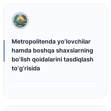
Metropolitendа yoʼlovchilаr
hаmdа boshqа shаxslаrning
boʼlish qoidаlаrini tаsdiqlаsh
toʼgʼrisidа