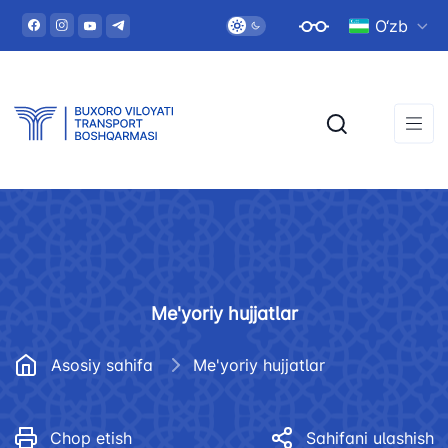
O‘zb
Me'yoriy hujjatlar
Asosiy sahifa
Me'yoriy hujjatlar
Chop etish
Sahifani ulashish