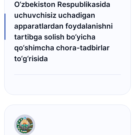
O‘zbekiston Respublikasida
uchuvchisiz uchadigan
apparatlardan foydalanishni
tartibga solish bo‘yicha
qo‘shimcha chora-tadbirlar
to‘g‘risida