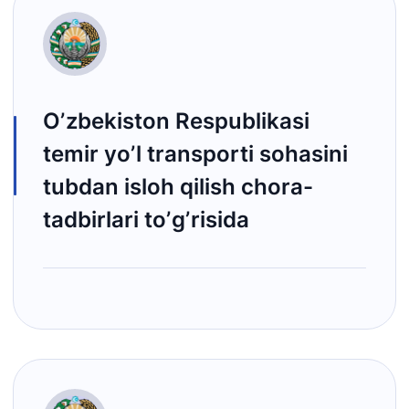
Oʼzbekiston Respublikasi
temir yoʼl transporti sohasini
tubdan isloh qilish chora-
tadbirlari toʼgʼrisida