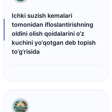
Ichki suzish kemalari
tomonidan ifloslantirishning
oldini olish qoidalarini o‘z
kuchini yo‘qotgan deb topish
to‘g‘risida