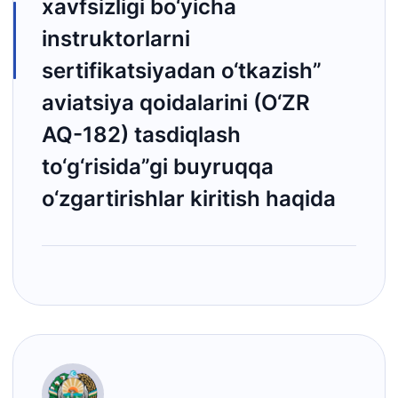
xavfsizligi bo‘yicha
instruktorlarni
sertifikatsiyadan o‘tkazish”
aviatsiya qoidalarini (O‘ZR
AQ-182) tasdiqlash
to‘g‘risida”gi buyruqqa
o‘zgartirishlar kiritish haqida