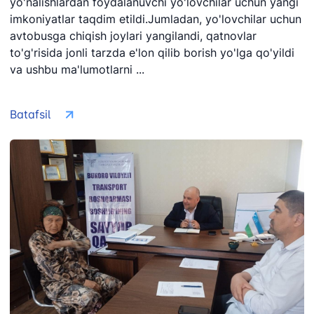
yo'nalishlardan foydalanuvchi yo'lovchilar uchun yangi
imkoniyatlar taqdim etildi.Jumladan, yo'lovchilar uchun
avtobusga chiqish joylari yangilandi, qatnovlar
to'g'risida jonli tarzda e'lon qilib borish yo'lga qo'yildi
va ushbu ma'lumotlarni ...
Batafsil