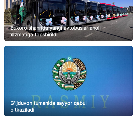
Buxoro shahrida yangi avtobuslar aholi
xizmatiga topshirildi
09.07.2026
158
G'ijduvon tumanida sayyor qabul
o'tkaziladi
29.06.2026
168