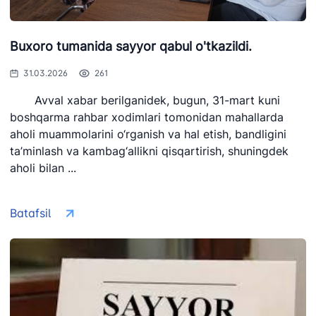
Buxoro tumanida sayyor qabul o'tkazildi.
31.03.2026
261
Avval xabar berilganidek, bugun, 31-mart kuni
boshqarma rahbar xodimlari tomonidan mahallarda
aholi muammolarini o‘rganish va hal etish, bandligini
ta’minlash va kambag‘allikni qisqartirish, shuningdek
aholi bilan ...
Batafsil