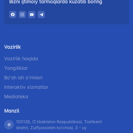
Bizni ijtimoiy tarmoqlarda kuzatib boring
Vazirlik
Vazirlik haqida
Yangiliklar
Bo'sh ish o'rinlari
Interaktiv xizmatlar
Mediateka
Manzil
100128, Oʼzbekiston Respublikasi, Toshkent
shahri, Zulfiyaxonim ko'chasi, 3 - uy