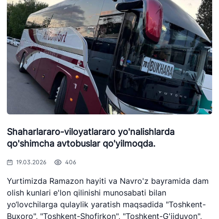
Shaharlararo-viloyatlararo yo'nalishlarda
qo'shimcha avtobuslar qo'yilmoqda.
19.03.2026
406
Yurtimizda Ramazon hayiti va Navro'z bayramida dam
olish kunlari e'lon qilinishi munosabati bilan
yo‘lovchilarga qulaylik yaratish maqsadida "Toshkent-
Buxoro", "Toshkent-Shofirkon", "Toshkent-G'ijduvon",