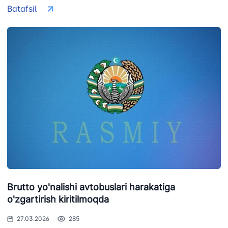
Ishonch telefon
Ishonch telefon
Batafsil
Ishonch telefon
raqami
raqami
raqami
+998 (78) 140-
+998 (55) 501-
+998 (71) 237-
02-00
47-09
99-98
"Toshshahartransxizmat"
"O'zavtovokzal
Avtomobil
AJ
servis" MCHJ
yo'llari
qo'mitasi
Ishonch telefon
Ishonch telefon
Ishonch telefon
raqami
raqami
raqami
1062
+998 (71) 207-
+998 (71) 200-
87-00
02-04
+998 (71) 207-
Brutto yo'nalishi avtobuslari harakatiga
+998 (71) 207-
87-02
67-68
o'zgartirish kiritilmoqda
034
27.03.2026
285