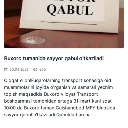
Buxoro tumanida sayyor qabul o'tkaziladi
30.03.2026
235
Qiqqat e’lon!Fuqarolarning transport sohasiga oid
muammolarini joyida o'rganish va samarali yechim
topish maqsadida Buxoro viloyat Transport
boshqarmasi tomonidan ertaga 31-mart kuni soat
10:00 da Buxoro tuman Gulshanobod MFY binosida
"Uzbekistan
"O'zbekiston
"Uzbekistan
sayyor qabul o‘tkaziladi.Qabulda barcha ...
Airways" AJ
temir yo'llari"
Airports" AJ
AJ