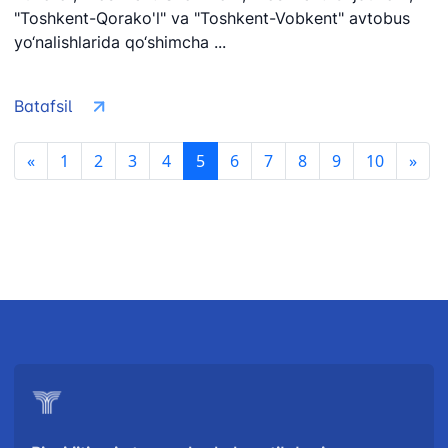
"Toshkent-Qorako'l" va "Toshkent-Vobkent" avtobus
yo‘nalishlarida qo‘shimcha ...
Batafsil
«
1
2
3
4
5
6
7
8
9
10
»