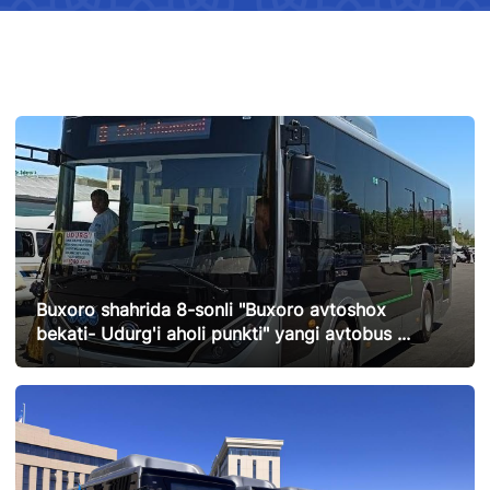
Buxoro shahrida 8-sonli "Buxoro avtoshox
bekati- Udurg'i aholi punkti" yangi avtobus ...
15.07.2026
171